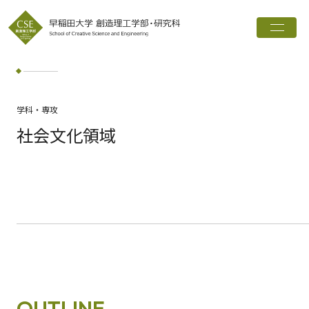
トップ
創造理工学部とは
学科・専攻
学科・専攻
社会文化領域
インタビュー
進路実績
広報誌
お知らせ
ワード検索
検索
OUTLINE