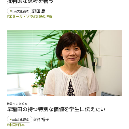
批判的な思考を養う
野田 農
社会文化領域
#エミール・ゾラ
#文理の垣根
教員インタビュー
早稲田の持つ特別な価値を学生に伝えたい
渋谷 裕子
社会文化領域
#中国
#日本