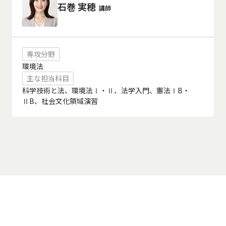
石巻 実穂
講師
専攻分野
環境法
主な担当科目
科学技術と法、環境法Ⅰ・Ⅱ、法学入門、憲法ⅠB・
ⅡB、社会文化領域演習