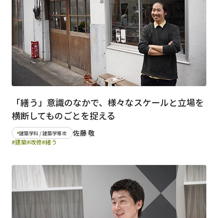
「繕う」意識のなかで、様々なスケールと立場を
横断してものごとを捉える
佐藤 敬
建築学科 / 建築学専攻
#建築
#改修
#繕う