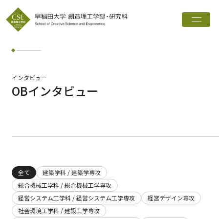
トップ
創造理工学部とは
学科・専攻
インタビュー
OBインタビュー
インタビュー
進路実績
広報誌
お知らせ
全て
建築学科 / 建築学専攻
総合機械工学科 / 総合機械工学専攻
ワード検索
経営システム工学科 / 経営システム工学専攻
経営デザイン専攻
検索
社会環境工学科 / 建設工学専攻