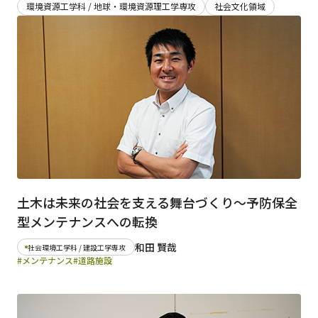
環境資源工学科 / 地球・環境資源理工学専攻
社会文化領域
日本語
English
早稲田大学
早稲田大学 理工学術院
交通アクセス
入試情報
学費
奨学金
土木は未来の社会を支える舞台づくり～予防保全
型メンテナンスへの転換
和田 賢哉
社会環境工学科 / 建設工学専攻
#メンテナンス
#道路施設