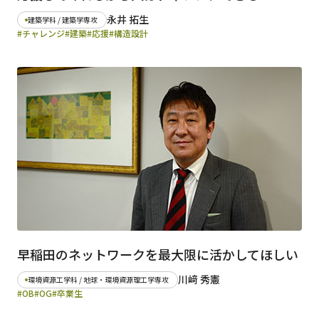
永井 拓生
建築学科 / 建築学専攻
#チャレンジ
#建築
#応援
#構造設計
早稲田のネットワークを最大限に活かしてほしい
川﨑 秀憲
環境資源工学科 / 地球・環境資源理工学専攻
#OB
#OG
#卒業生