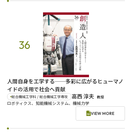
36
人間自身を工学する──多彩に広がるヒューマノ
イドの活用で社会へ貢献
高西 淳夫
総合機械工学科 / 総合機械工学専攻
教授
ロボティクス、知能機械システム、機械力学
VIEW MORE