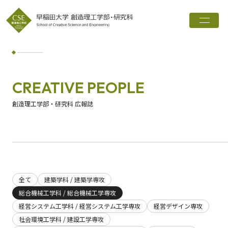
トップ
創造理工学部とは
学科・専攻
CREATIVE PEOPLE
インタビュー
創造理工学部・研究科 広報誌
進路実績
広報誌
お知らせ
全て
建築学科 / 建築学専攻
総合機械工学科 / 総合機械工学専攻
ワード検索
経営システム工学科 / 経営システム工学専攻
経営デザイン専攻
検索
社会環境工学科 / 建設工学専攻