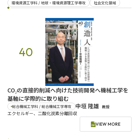
環境資源工学科 / 地球・環境資源理工学専攻
社会文化領域
日本語
English
早稲田大学
早稲田大学 理工学術院
交通アクセス
入試情報
学費
奨学金
40
CO₂の直接的削減へ向けた技術開発へ機械工学を
基軸に学際的に取り組む
中垣 隆雄
総合機械工学科 / 総合機械工学専攻
教授
エクセルギー、二酸化炭素分離回収
VIEW MORE