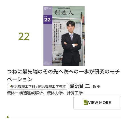
22
つねに最先端のその先へ――次への一歩が研究のモチ
ベーション
滝沢研二
総合機械工学科 / 総合機械工学専攻
教授
流体－構造連成解析、流体力学、計算工学
VIEW MORE