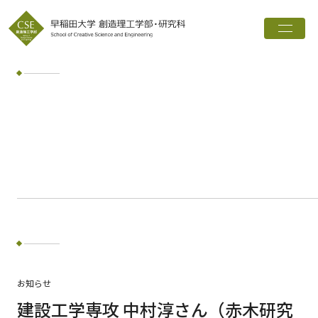
トップ
創造理工学部とは
学科・専攻
インタビュー
進路実績
広報誌
お知らせ
ワード検索
お知らせ
検索
建設工学専攻 中村淳さん（赤木研究