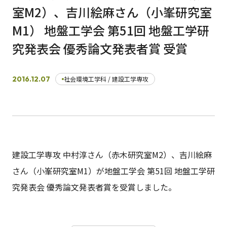
室M2）、吉川絵麻さん（小峯研究室
M1） 地盤工学会 第51回 地盤工学研
日本語
English
早稲田大学
早稲田大学 理工学術院
交通アクセス
究発表会 優秀論文発表者賞 受賞
入試情報
学費
奨学金
2016.12.07
社会環境工学科 / 建設工学専攻
建設工学専攻 中村淳さん（赤木研究室M2）、吉川絵麻
さん（小峯研究室M1）が地盤工学会 第51回 地盤工学研
究発表会 優秀論文発表者賞を受賞しました。