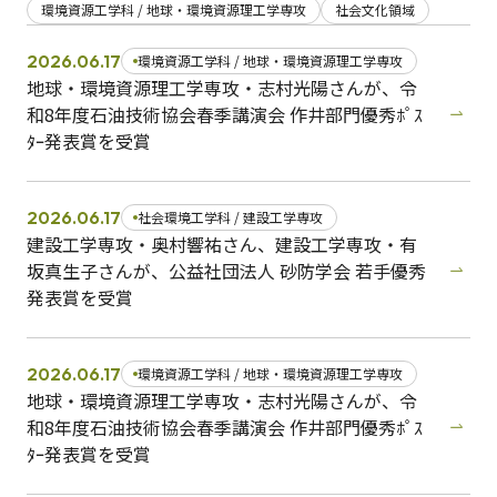
環境資源工学科 / 地球・環境資源理工学専攻
社会文化領域
日本語
English
2026.06.17
環境資源工学科 / 地球・環境資源理工学専攻
早稲田大学
早稲田大学 理工学術院
交通アクセス
地球・環境資源理工学専攻・志村光陽さんが、令
入試情報
学費
奨学金
和8年度石油技術協会春季講演会 作井部門優秀ﾎﾟｽ
ﾀｰ発表賞を受賞
2026.06.17
社会環境工学科 / 建設工学専攻
建設工学専攻・奥村響祐さん、建設工学専攻・有
坂真生子さんが、公益社団法人 砂防学会 若手優秀
発表賞を受賞
2026.06.17
環境資源工学科 / 地球・環境資源理工学専攻
地球・環境資源理工学専攻・志村光陽さんが、令
和8年度石油技術協会春季講演会 作井部門優秀ﾎﾟｽ
ﾀｰ発表賞を受賞