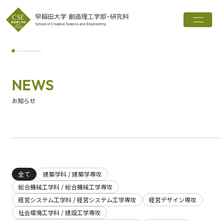
トップ
創造理工学部とは
学科・専攻
NEWS
インタビュー
お知らせ
進路実績
広報誌
お知らせ
全て
建築学科 / 建築学専攻
総合機械工学科 / 総合機械工学専攻
ワード検索
経営システム工学科 / 経営システム工学専攻
経営デザイン専攻
検索
社会環境工学科 / 建設工学専攻