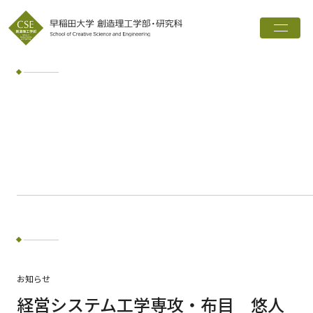
トップ
創造理工学部とは
学科・専攻
インタビュー
進路実績
広報誌
お知らせ
ワード検索
お知らせ
検索
経営システム工学専攻・布目 悠人