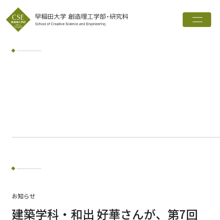
トップ
創造理工学部とは
学科・専攻
インタビュー
進路実績
広報誌
お知らせ
ワード検索
お知らせ
検索
建築学科・和出 好華さんが、第7回