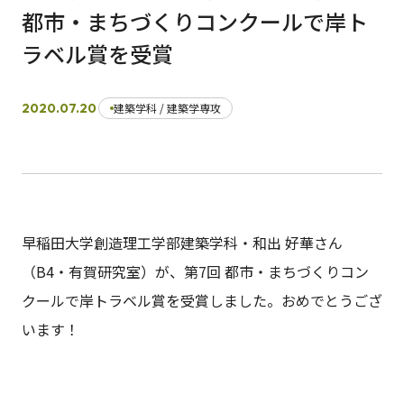
都市・まちづくりコンクールで岸ト
ラベル賞を受賞
日本語
English
早稲田大学
早稲田大学 理工学術院
交通アクセス
入試情報
学費
奨学金
2020.07.20
建築学科 / 建築学専攻
早稲田大学創造理工学部建築学科・和出 好華さん
（B4・有賀研究室）が、第7回 都市・まちづくりコン
クールで岸トラベル賞を受賞しました。おめでとうござ
います！