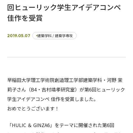
回ヒューリック学生アイデアコンペ
佳作を受賞
日本語
English
早稲田大学
早稲田大学 理工学術院
交通アクセス
入試情報
学費
奨学金
2019.05.07
建築学科 / 建築学専攻
早稲田大学理工学術院創造理工学部建築学科・河野 茉
莉子さん（B4・吉村靖孝研究室）が第6回ヒューリック
学生アイデアコンペ 佳作を受賞しました。
おめでとうございます！
「HULIC ＆ GINZA6」をテーマに開催された第6回