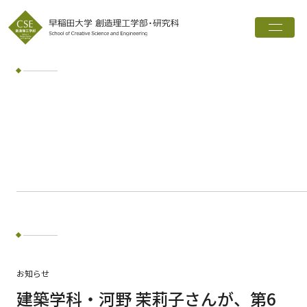
トップ
創造理工学部とは
学科・専攻
インタビュー
進路実績
広報誌
お知らせ
ワード検索
お知らせ
検索
建築学科・河野 茉莉子さんが、第6