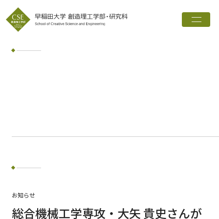
トップ
創造理工学部とは
学科・専攻
インタビュー
進路実績
広報誌
お知らせ
ワード検索
お知らせ
検索
総合機械工学専攻・大矢 貴史さんが