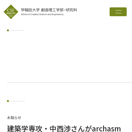
トップ
創造理工学部とは
学科・専攻
インタビュー
進路実績
広報誌
お知らせ
ワード検索
お知らせ
検索
建築学専攻・中西渉さんがarchasm