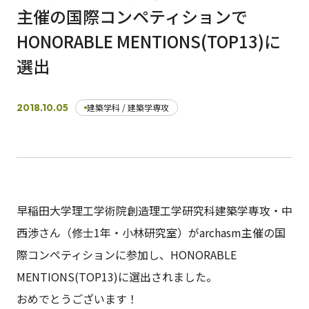
主催の国際コンペティションで
HONORABLE MENTIONS(TOP13)に
日本語
English
早稲田大学
早稲田大学 理工学術院
交通アクセス
選出
入試情報
学費
奨学金
2018.10.05
建築学科 / 建築学専攻
早稲田大学理工学術院創造理工学研究科建築学専攻・中
西渉さん（修士1年・小林研究室）がarchasm主催の国
際コンペティションに参加し、HONORABLE
MENTIONS(TOP13)に選出されました。
おめでとうございます！