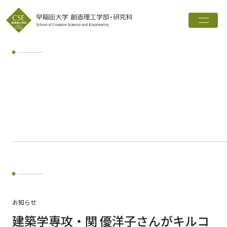
トップ
創造理工学部とは
学科・専攻
インタビュー
進路実績
広報誌
お知らせ
ワード検索
お知らせ
検索
建築学専攻・関 優洋子さんがキルコ