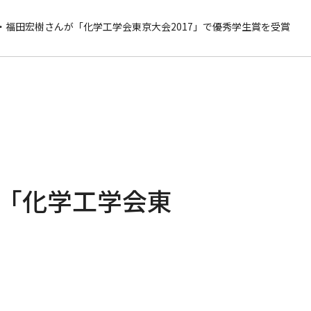
地球・環境資源理工学専攻
・福田宏樹さんが「化学工学会東京大会2017」で優秀学生賞を受賞
情報
学費
奨学金
日本語
English
「化学工学会東