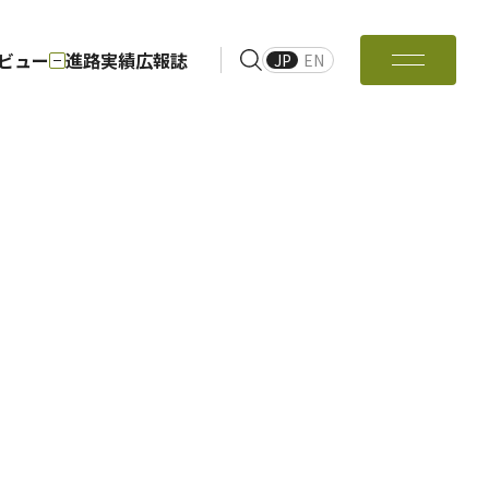
ビュー
進路実績
広報誌
JP
EN
長メッセージ
特色ある科目・活動
科
経営システム工学科
専攻
経営システム工学専攻
科
環境資源工学科
地球・環境資源理工学専攻
hanical
Major in Civil and
(ME)
Environmental
Engineering (CE)
ンタビュー
OBインタビュー
経営システム工学科
攻
経営システム工学専攻
環境資源工学科