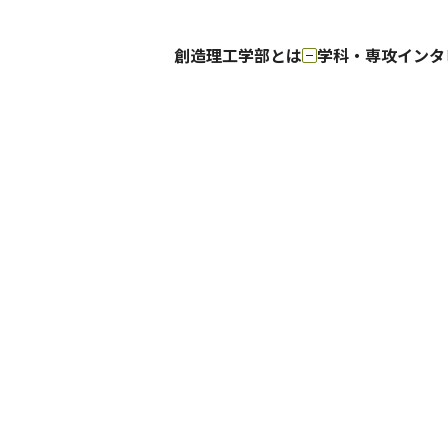
トップ
創造理工学部とは
学科・専攻
インタ
創造理工学部とは
創造理工学部の使命
学部
学科・専攻
建築学科
総合機械工学
建築学専攻
総合機械工学
経営デザイン専攻
社会環境工学
建設工学専攻
社会文化領域
Major in Mec
Engineering 
インタビュー
学部生インタビュー
大学院生イ
教員インタビュー
進路実績
建築学科
総合機械工学科
建築学専攻
総合機械工学専
経営デザイン専攻
社会環境工学科