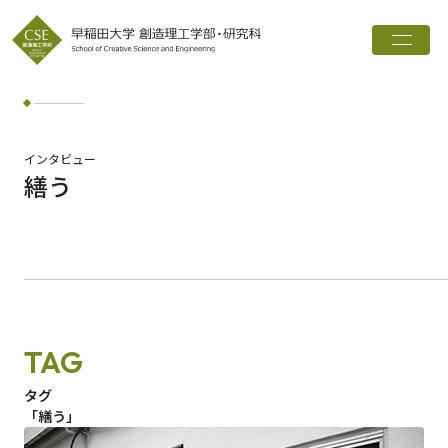
トップ
創造理工学部とは
学科・専攻
インタビュー
繕う
インタビュー
進路実績
広報誌
お知らせ
TAG
ワード検索
タグ
「繕う」
検索