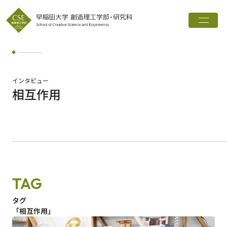
トップ
創造理工学部とは
学科・専攻
インタビュー
相互作用
インタビュー
進路実績
広報誌
お知らせ
TAG
ワード検索
タグ
「相互作用」
検索