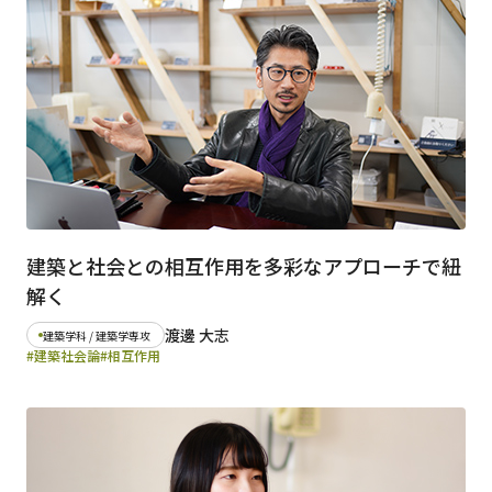
日本語
English
早稲田大学
早稲田大学 理工学術院
交通アクセス
入試情報
学費
奨学金
建築と社会との相互作用を多彩なアプローチで紐
解く
渡邊 大志
建築学科 / 建築学専攻
#建築社会論
#相互作用