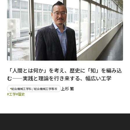
日本語
English
早稲田大学
早稲田大学 理工学術院
交通アクセス
入試情報
学費
奨学金
「人間とは何か」を考え、歴史に「知」を編み込
む——実践と理論を行き来する、幅広い工学
上杉 繁
総合機械工学科 / 総合機械工学専攻
#工学
#歴史