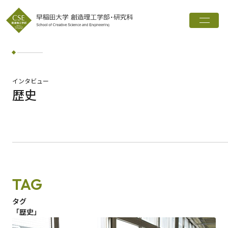
トップ
創造理工学部とは
学科・専攻
インタビュー
歴史
インタビュー
進路実績
広報誌
お知らせ
TAG
ワード検索
タグ
「歴史」
検索