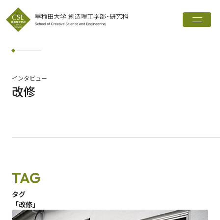
トップ
創造理工学部とは
学科・専攻
インタビュー
改修
インタビュー
進路実績
広報誌
お知らせ
TAG
ワード検索
タグ
「改修」
検索