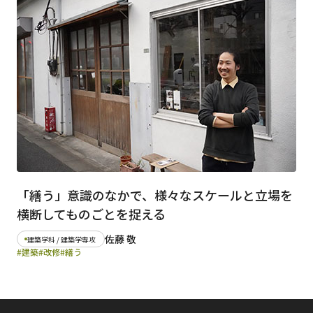
日本語
English
早稲田大学
早稲田大学 理工学術院
交通アクセス
入試情報
学費
奨学金
「繕う」意識のなかで、様々なスケールと立場を
横断してものごとを捉える
佐藤 敬
建築学科 / 建築学専攻
#建築
#改修
#繕う