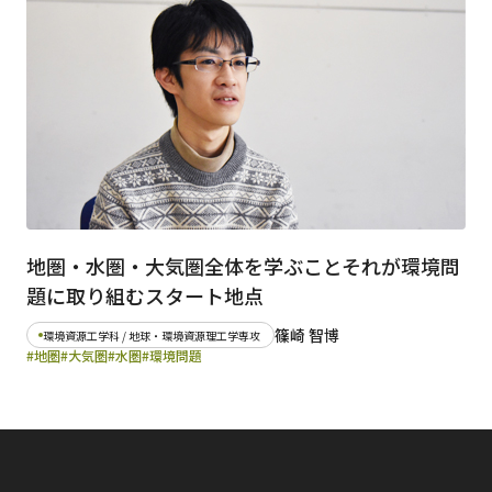
日本語
English
早稲田大学
早稲田大学 理工学術院
交通アクセス
入試情報
学費
奨学金
地圏・水圏・大気圏全体を学ぶことそれが環境問
題に取り組むスタート地点
篠崎 智博
環境資源工学科 / 地球・環境資源理工学専攻
#地圏
#大気圏
#水圏
#環境問題