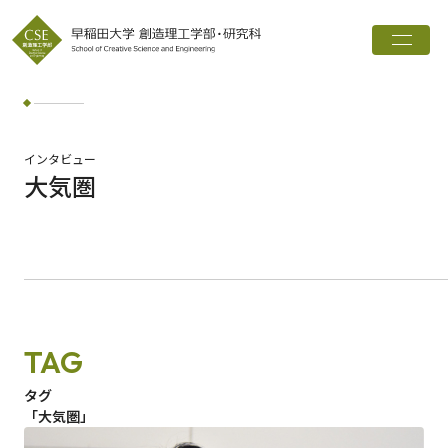
トップ
創造理工学部とは
学科・専攻
インタビュー
大気圏
インタビュー
進路実績
広報誌
お知らせ
TAG
ワード検索
タグ
「大気圏」
検索