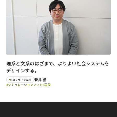
日本語
English
早稲田大学
早稲田大学 理工学術院
交通アクセス
入試情報
学費
奨学金
理系と文系のはざまで、よりよい社会システムを
デザインする。
新井 響
経営デザイン専攻
#シミュレーションソフト
#国際