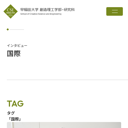
トップ
創造理工学部とは
学科・専攻
インタビュー
国際
インタビュー
進路実績
広報誌
お知らせ
TAG
ワード検索
タグ
「国際」
検索