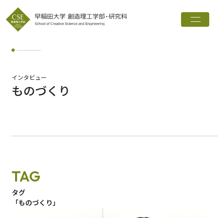
トップ
創造理工学部とは
学科・専攻
インタビュー
ものづくり
インタビュー
進路実績
広報誌
お知らせ
TAG
ワード検索
タグ
「ものづくり」
検索