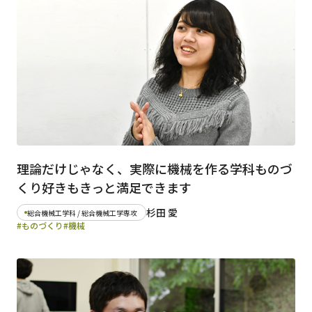
日本語
English
早稲田大学
早稲田大学 理工学術院
交通アクセス
入試情報
学費
奨学金
理論だけじゃなく、実際に機械を作る学科ものづ
くり好きもきっと満足できます
杉田 愛
総合機械工学科 / 総合機械工学専攻
#ものづくり
#機械