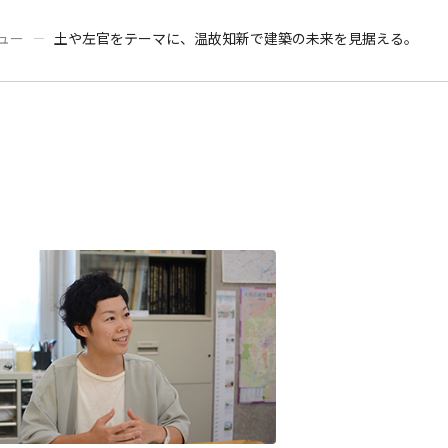
地球・環境資源理工学専攻
ュー
土や左官をテーマに、温故知新で建築の未来を見据える。
情報
学費
奨学金
日本語
English