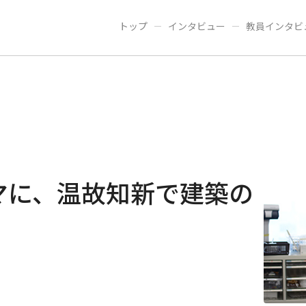
建設工学専攻
トップ
インタビュー
教員インタビ
広報誌
お知らせ
早稲田大学
早稲田大学 理工学術院
交通アクセス
入試
マに、温故知新で建築の
。