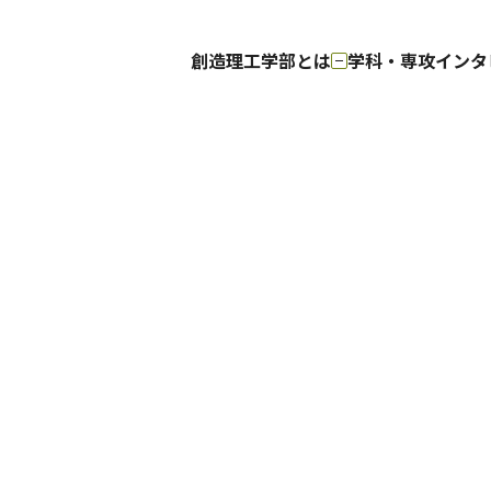
トップ
創造理工学部とは
学科・専攻
インタ
創造理工学部とは
創造理工学部の使命
学部
学科・専攻
建築学科
総合機械工学
建築学専攻
総合機械工学
経営デザイン専攻
社会環境工学
建設工学専攻
社会文化領域
Major in Mec
Engineering 
インタビュー
学部生インタビュー
大学院生イ
教員インタビュー
進路実績
建築学科
総合機械工学科
建築学専攻
総合機械工学専
経営デザイン専攻
社会環境工学科