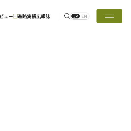
ビュー
進路実績
広報誌
JP
EN
長メッセージ
特色ある科目・活動
科
経営システム工学科
専攻
経営システム工学専攻
科
環境資源工学科
地球・環境資源理工学専攻
hanical
Major in Civil and
(ME)
Environmental
Engineering (CE)
ンタビュー
OBインタビュー
経営システム工学科
攻
経営システム工学専攻
環境資源工学科