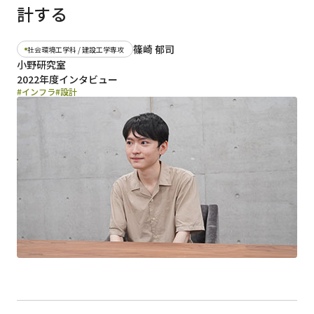
計する
日本語
English
篠崎 郁司
社会環境工学科 / 建設工学専攻
早稲田大学
早稲田大学 理工学術院
交通アクセス
小野研究室
入試情報
学費
奨学金
2022年度インタビュー
#インフラ
#設計