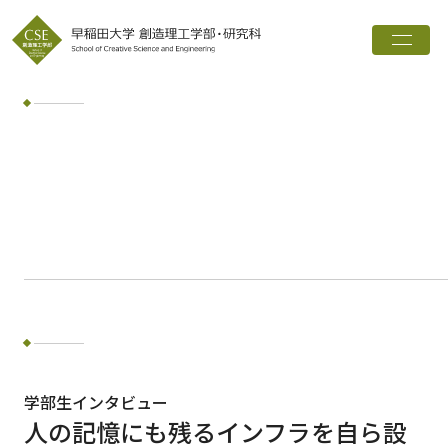
トップ
創造理工学部とは
学科・専攻
インタビュー
進路実績
広報誌
お知らせ
ワード検索
学部生インタビュー
人の記憶にも残るインフラを自ら設
検索